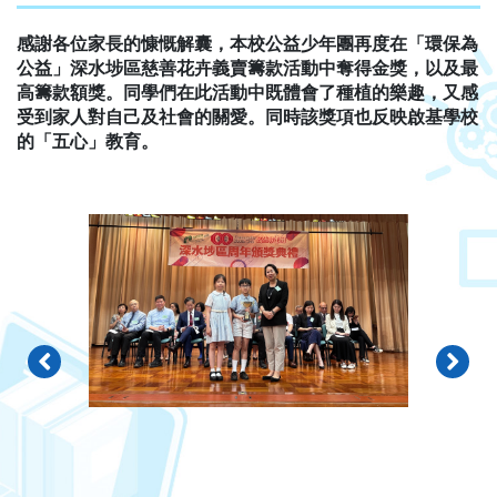
感謝各位家長的慷慨解囊，本校公益少年團再度在「環保為
公益」深水埗區慈善花卉義賣籌款活動中奪得金獎，以及最
高籌款額獎。同學們在此活動中既體會了種植的樂趣，又感
受到家人對自己及社會的關愛。同時該獎項也反映啟基學校
的「五心」教育。