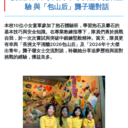
驗 與「包山后」龔子珊對話
本校10位小女童軍參加了抱石體驗班，學習抱石及攀石的
基本技巧與安全知識。在專業教練指導下，隊員們勇於挑戰
自我，於一次次嘗試與突破中鍛鍊堅毅精神。當天，隊員更
有幸與「長洲太平清醮2026包山后」及「2024年十大傑
出青年」龔子珊女士交流對談，聆聽她分享追夢歷程與面對
挑戰的經驗，獲益良多。