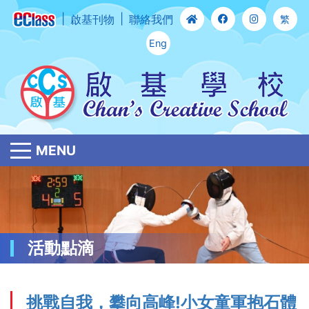
啟基刊物
聯絡我們
繁
Eng
MENU
活動點滴
挑戰自我，攀向高峰!小女童軍抱石體