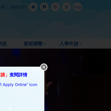
刊物
聯絡我們
繁
Eng
消息
家校聯繫
入學申請
申請」
查閱詳情
1 Apply Online” icon