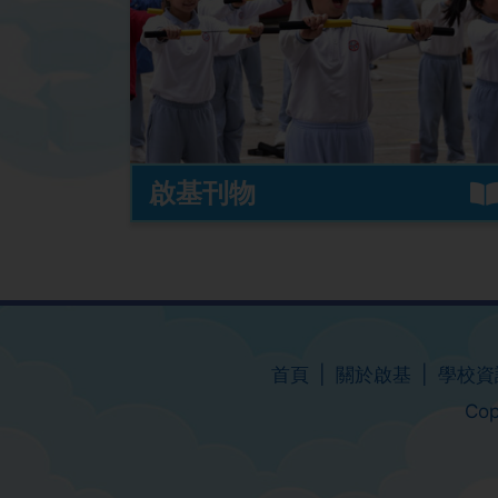
啟基刊物
首頁
關於啟基
學校資
Cop