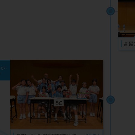
高爾
-07-
3