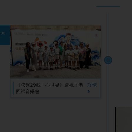
-08-
7
《弦繫29載・心世界》慶祝香港
詳情
回歸音樂會