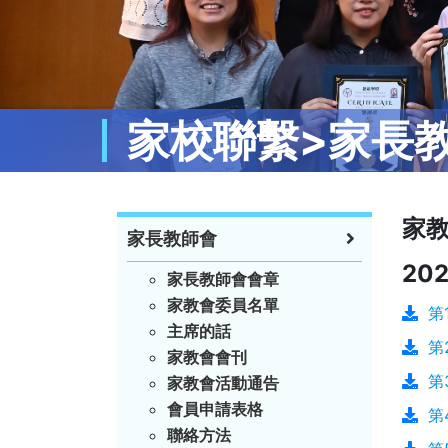
家校聯繫>家長
家
家長教師會
202
家長教師會會章
家教會委員名單
第
主席的話
第
家教會會刊
第
家教會活動通告
會員申請表格
第
聯絡方法