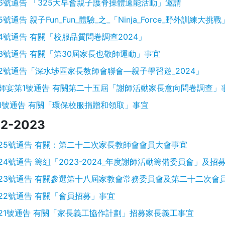
6號通告 「325大早會親子護脊操體適能活動」邀請
5號通告 親子Fun_Fun_體驗_之_「Ninja_Force_野外訓練大
4號通告 有關「校服品質問卷調查2024」
3號通告 有關「第30屆家長也敬師運動」事宜
2號通告「深水埗區家長教師會聯會—親子學習遊_2024」
師宴第1號通告 有關第二十五屆「謝師活動家長意向問卷調查」
1號通告 有關「環保校服捐贈和領取」事宜
2-2023
25號通告 有關：第二十二次家長教師會會員大會事宜
24號通告 籌組「2023-2024_年度謝師活動籌備委員會」及
23號通告 有關參選第十八屆家教會常務委員會及第二十二次會
22號通告 有關「會員招募」事宜
21號通告 有關「家長義工協作計劃」招募家長義工事宜