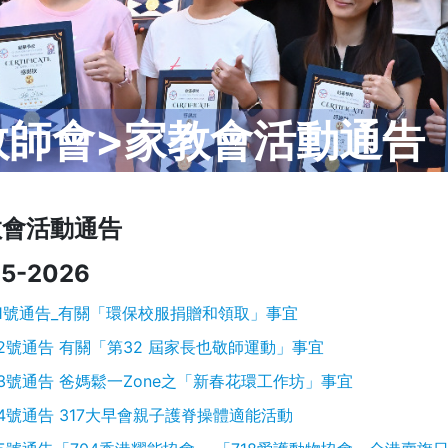
教師會>家教會活動通告
教會活動通告
5-2026
1號通告_有關「環保校服捐贈和領取」事宜
2號通告 有關「第32 屆家長也敬師運動」事宜
3號通告 爸媽鬆一Zone之「新春花環工作坊」事宜
4號通告 317大早會親子護脊操體適能活動