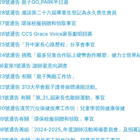
29號通告 親子GO_PARK半日遊
28號通告 邀請第二十六屆畢業生登記為永久舊生會員
27號通告 環保校服捐贈和領取事宜
26號通告 CCS Grace Voice家長獻唱招募
25號通告「升中家長心路歷程」分享會事宜
24號通告 挑戰「最多兒童合作貼上硬幣創作雕塑」健力士世界
師宴第1號通告 謝師宴意向調查
23號通告 有關「親子陶藝工作坊」
22號通告 313大早會親子護脊操體適能活動_
21號通告 有關「第_31_屆家長也敬師運動」事宜
20號通告漢芳穴位保健按摩工作坊：兒童學習與健康保健
19號通告有關「環保校服捐贈和領取」事宜
18號通告籌組「2024-2025_年度謝師活動籌備委員會」及招