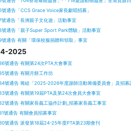
5號通告「704香港耀能協會」·「718愛護動物協會」全港賣旗
6號通告「CCS Grace Voice家長獻唱招募」
7號通告「長洲親子文化遊」活動事宜
8號通告「親子Super Sport Park體驗」活動事宜
9號通告 有關「環保校服捐贈和領取」事宜
4-2025
36號通告 有關第24次PTA大會事宜
35號通告 有關月餅工作坊
34號通告 籌組「2025-2026年度謝師活動籌備委員會」及招
33號通告 有關第19屆PTA及第24次會員大會事宜
32號通告 有關家長義工協作計劃_招募家長義工事宜
31號通告 有關會員招募事宜
30號通告 派發第18屆24-25年度PTA第23期會刊