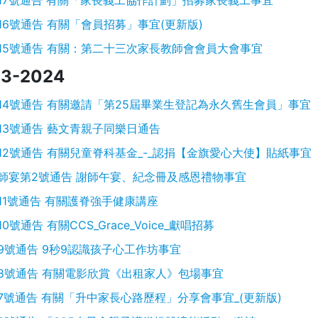
17號通告 有關「家長義工協作計劃」招募家長義工事宜
16號通告 有關「會員招募」事宜(更新版)
15號通告 有關：第二十三次家長教師會會員大會事宜
3-2024
14號通告 有關邀請「第25屆畢業生登記為永久舊生會員」事宜
13號通告 藝文青親子同樂日通告
12號通告 有關兒童脊科基金_-_認捐【金旗愛心大使】貼紙事宜
師宴第2號通告 謝師午宴、紀念冊及感恩禮物事宜
11號通告 有關護脊強手健康講座
10號通告 有關CCS_Grace_Voice_獻唱招募
9號通告 9秒9認識孩子心工作坊事宜
8號通告 有關電影欣賞《出租家人》包場事宜
7號通告 有關「升中家長心路歷程」分享會事宜_(更新版)