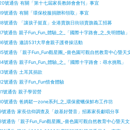
20號通告 有關「第十七屆家長教師會會刊」事宜
19號通告 有關「環保校服捐贈和領取」事宜
18號通告 「讓孩子挺直」全港賣旗日街頭賣旗義工招募
17號通告 親子Fun_Fun_體驗_之_「國際十字路會_之_失明體驗
16號通告 邀請531大早會親子護脊操活動
15號通告「親子Fun_Fun觀星團_-嗇色園可觀自然教育中心暨
14號通告 親子Fun_Fun_體驗_之_「國際十字路會：尋水挑戰」
13號通告 土耳其捐款
12號通告 親子Fun_Fun惜食體驗
11號通告 親子學習營
10號通告 爸媽鬆一zone系列_之_環保蜜蠟保鮮布工作坊
9號通告 家長信仰調查及「啟基好聲音」招募家長獻唱分享
8號通告「親子Fun_Fun觀星團_-嗇色園可觀自然教育中心暨天