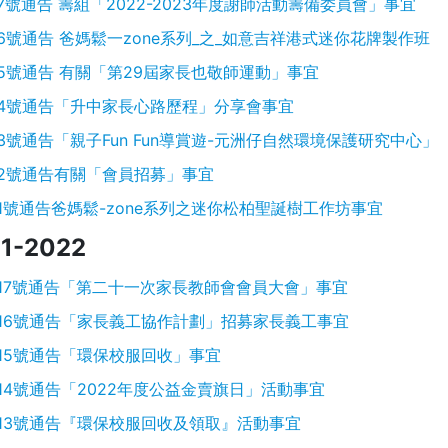
7號通告 籌組「2022-2023年度謝師活動籌備委員會」事宜
6號通告 爸媽鬆一zone系列_之_如意吉祥港式迷你花牌製作班
5號通告 有關「第29屆家長也敬師運動」事宜
4號通告「升中家長心路歷程」分享會事宜
3號通告「親子Fun Fun導賞遊-元洲仔自然環境保護研究中心」
2號通告有關「會員招募」事宜
1號通告爸媽鬆-zone系列之迷你松柏聖誕樹工作坊事宜
1-2022
17號通告「第二十一次家長教師會會員大會」事宜
16號通告「家長義工協作計劃」招募家長義工事宜
15號通告「環保校服回收」事宜
14號通告「2022年度公益金賣旗日」活動事宜
13號通告『環保校服回收及領取』活動事宜