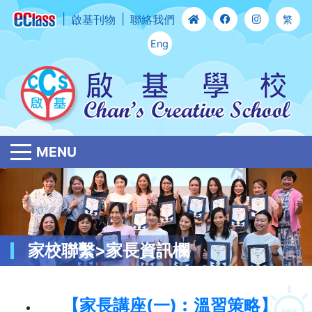
啟基刊物
聯絡我們
繁
Eng
MENU
家校聯繫>家長資訊欄
【家長講座(一)︰溫習策略】