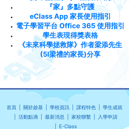
『家』多點守護
eClass App 家長使用指引
電子學習平台 Office 365 使用指引
學生表現得獎表格
《未來科學拯救隊》作者梁添先生
(5I梁禮的家長)分享
首頁
關於啟基
學校資訊
課程特色
學生成就
活動點滴
最新消息
家校聯繫
入學申請
E-Class