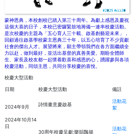
蒙神恩典，本校創校已踏入第三十周年。為獻上感恩及慶祝
這個大喜的日子，本校已密鑼緊鼓地籌備一連串校慶活動。
是次校慶的主題為「五心育人三十載、啟基創藝迎未來」，
回顧過往啟基學校蒙主恩典三十年，以五心培育了不少貢獻
社會的傑出人才。展望將來，願主帶領我們在各方面繼續全
力以赴，做到最好，並活出基督的真善美愛。期盼全體師
生、家長及校友都一起懷着歡喜和感恩的心，踴躍參與各項
校慶活動，同頌主恩，共同分享校慶的喜悅。
校慶大型活動
日期
校慶大型活動
備註
活動花
詩情畫意慶啟基
2024年9月
絮
2024年10月14
日
活動花
30周年校慶呈獻:樂韻飄揚