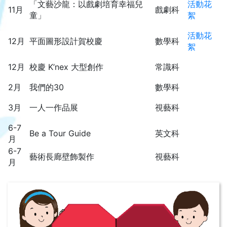
「文藝沙龍：以戲劇培育幸福兒
活動花
11月
戲劇科
童」
絮
活動花
12月
平面圖形設計賀校慶
數學科
絮
12月
校慶 K’nex 大型創作
常識科
2月
我們的30
數學科
3月
一人一作品展
視藝科
6-7
Be a Tour Guide
英文科
月
6-7
藝術長廊壁飾製作
視藝科
月