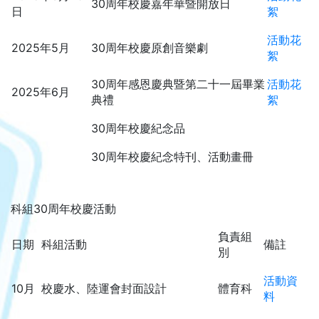
30周年校慶嘉年華暨開放日
日
絮
活動花
2025年5月
30周年校慶原創音樂劇
絮
30周年感恩慶典暨第二十一屆畢業
活動花
2025年6月
典禮
絮
30周年校慶紀念品
30周年校慶紀念特刊、活動畫冊
科組30周年校慶活動
負責組
日期
科組活動
備註
別
活動資
10月
校慶水、陸運會封面設計
體育科
料