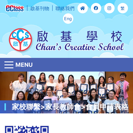
啟基刊物
聯絡我們
繁
Eng
MENU
家校聯繫>家長教師會>會員申請表格