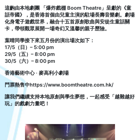
這齣由本地劇團 「爆炸戲棚 Boom Theatre」呈獻的《童
話帝國》，是香港首個由兒童主演的駐場長壽音樂劇。劇場
化身電子遊戲世界，融合十五首原創歌曲與安徒生童話關
卡，帶領觀眾展開一場奇幻又溫馨的親子歷險。
葉晴同學接下來五月份的演出場次如下：
17/5（日）– 5:00 pm
29/5（五）– 8:00 pm
30/5（六）– 8:00 pm
香港藝術中心 · 麥高利小劇場
門票熱售中https://www.boomtheatre.com.hk/
讓我們繼續支持本地原創與學生夢想，一起感受「越難越好
玩」的戲劇力量吧！