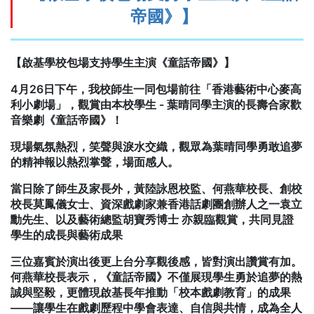
帝國》】
【啟基學校包場支持學生主演《童話帝國》】
4月26日下午，我校師生一同包場前往「香港藝術中心麥高
利小劇場」，觀賞由本校學生 - 葉晴同學主演的長壽合家歡
音樂劇《童話帝國》！
現場氣氛熱烈，笑聲與淚水交織，觀眾為葉晴同學勇敢追夢
的精神報以熱烈掌聲，場面感人。
當日除了師生及家長外，黃陸詠恩校監、何燕華校長、創校
校長莫鳳儀女士、資深戲劇家兼香港話劇團創辦人之一袁立
勳先生、以及藝術總監胡寶秀博士 亦親臨觀賞，共同見證
學生的成長與藝術成果
三位嘉賓於演出後更上台分享觀後感，皆對演出讚賞有加。
何燕華校長表示，《童話帝國》不僅展現學生勇於追夢的熱
誠與堅毅，更體現啟基長年推動「校本戲劇教育」的成果
——讓學生在戲劇歷程中學會表達、自信與共情，成為全人