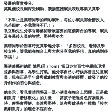
發展的寶貴養分。
莫鳳儀校長則深受觸動，讚揚整體演員表現專業又真摯——
「不單止是葉晴同學的精彩演出，每位小演員都全情投入、
光芒四射，令我讚嘆不已！」
袁立勳先生分享香港藝術發展需要如這個舞台的導演、演員
及各幕後人員的智慧、堅持與努力
葉晴同學於謝幕時更真摯地分享： 「多謝校長、老師及學
校支持，讓我能在舞台上與大家分享我的夢想，真的感到很
幸福！」
導演兼藝術總監 陳恩碩（Tom）當日亦於百忙中親臨現場
並參與謝幕，為學生打氣。他分享自己小時候亦曾是兒童演
員，現在正是早年參與戲劇教育與表演的經歷，啟發了他投
身創作的初心與信念。
他表示，看見葉晴同學及一眾小演員在舞台上閃耀，正是戲
劇教育「潛移默化」的力量——當孩子透過角色探索世界
時，便學會理解、表達與堅持，這亦與啟基多年推動「校本
戲劇教育」的理念不謀而合。