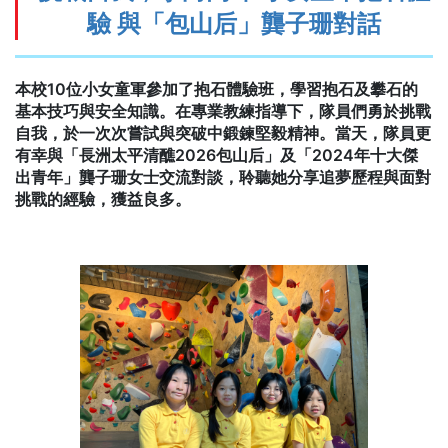
驗 與「包山后」龔子珊對話
本校10位小女童軍參加了抱石體驗班，學習抱石及攀石的
基本技巧與安全知識。在專業教練指導下，隊員們勇於挑戰
自我，於一次次嘗試與突破中鍛鍊堅毅精神。當天，隊員更
有幸與「長洲太平清醮2026包山后」及「2024年十大傑
出青年」龔子珊女士交流對談，聆聽她分享追夢歷程與面對
挑戰的經驗，獲益良多。