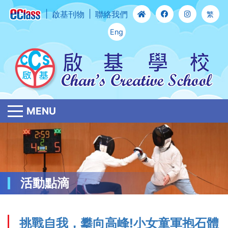
啟基刊物
聯絡我們
繁
Eng
MENU
活動點滴
挑戰自我，攀向高峰!小女童軍抱石體