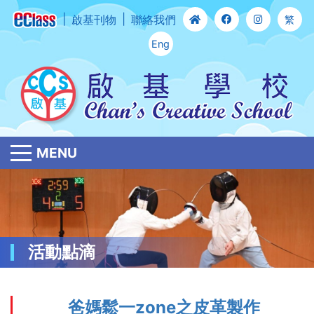
啟基刊物
聯絡我們
繁
Eng
MENU
活動點滴
爸媽鬆一zone之皮革製作