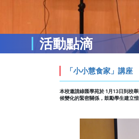
活動點滴
「小小慧食家」講座
本校邀請綠匯學苑於 1月13日到
候變化的緊密關係，鼓勵學生建立惜