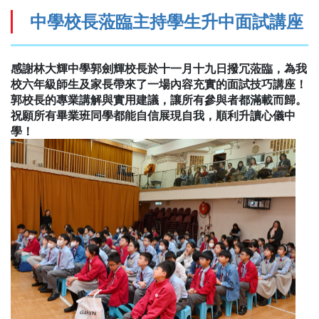
中學校長蒞臨主持學生升中面試講座
感謝林大輝中學郭劍輝校長於十一月十九日撥冗蒞臨，為我
校六年級師生及家長帶來了一場內容充實的面試技巧講座！
郭校長的專業講解與實用建議，讓所有參與者都滿載而歸。
祝願所有畢業班同學都能自信展現自我，順利升讀心儀中
學！