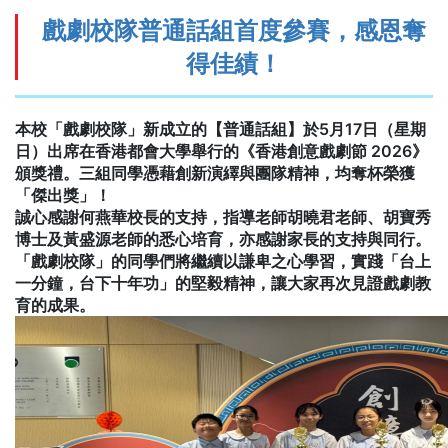
戲劇校隊普通話組首度參賽，感恩奪
得佳績！
本校「戲劇校隊」新成立的【普通話組】於5月17日（星期
日）出席在香港都會大學舉行的《香港創意戲劇節 2026》
頒獎禮。三組同學憑藉創新演繹與團隊精神，均奪杯榮獲
「傑出獎」！
誠心感謝何燕華校長的支持，指導老師胡曉君老師、胡寶秀
博士及黃盛源老師的悉心培育，亦感謝家長的支持與同行。
「戲劇校隊」的同學們將繼續以謙卑之心學習，實踐「台上
一分鐘，台下十年功」的堅毅精神，讓大家再次見證戲劇教
育的成果。