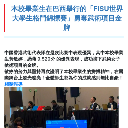
本校畢業生在巴西舉行的「FISU世界
大學生格鬥錦標賽」勇奪武術項目金
牌
中國香港武術代表隊在是次比賽中表現優異，其中本校畢業
生黃敏婷，憑藉 9.520分 的優異表現，成功摘下武術女子
槍術項目的金牌。
敏婷的努力與堅持再次證明了本校畢業生的拼搏精神，在國
際舞台上發光發亮！全體師生都為你的成就感到無比自豪！
相關報導