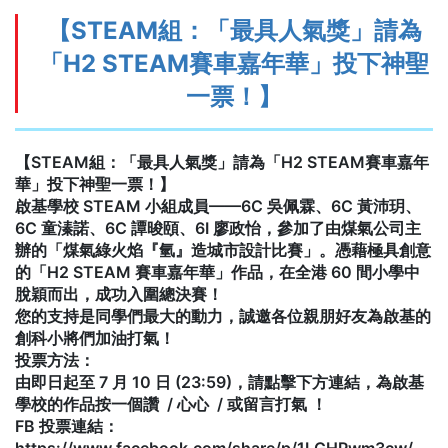
【STEAM組：「最具人氣獎」請為
「H2 STEAM賽車嘉年華」投下神聖
一票！】
【STEAM組：「最具人氣獎」請為「H2 STEAM賽車嘉年
華」投下神聖一票！】
啟基學校 STEAM 小組成員——6C 吳佩霖、6C 黃沛玥、
6C 童溱諾、6C 譚晙頤、6I 廖政怡，參加了由煤氣公司主
辦的「煤氣綠火焰『氫』造城市設計比賽」。憑藉極具創意
的「H2 STEAM 賽車嘉年華」作品，在全港 60 間小學中
脫穎而出，成功入圍總決賽！
您的支持是同學們最大的動力，誠邀各位親朋好友為啟基的
創科小將們加油打氣！
投票方法：
由即日起至 7 月 10 日 (23:59)，請點擊下方連結，為啟基
學校的作品按一個讚 / 心心 / 或留言打氣 ！
FB 投票連結：