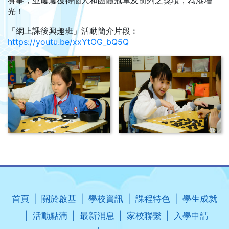
賽事，並屢屢獲得個人和團體冠軍及前列之獎項，為港增
光！
「網上課後興趣班」活動簡介片段︰
https://youtu.be/xxYtOG_bQ5Q
首頁
關於啟基
學校資訊
課程特色
學生成就
活動點滴
最新消息
家校聯繫
入學申請