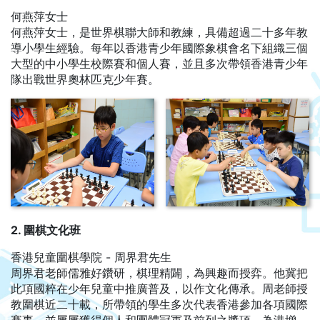
何燕萍女士
何燕萍女士，是世界棋聯大師和教練，具備超過二十多年教
導小學生經驗。每年以香港青少年國際象棋會名下組織三個
大型的中小學生校際賽和個人賽，並且多次帶領香港青少年
隊出戰世界奧林匹克少年賽。
2. 圍棋文化班
香港兒童圍棋學院 - 周界君先生
周界君老師儒雅好鑽研，棋理精闢，為興趣而授弈。他冀把
此項國粹在少年兒童中推廣普及，以作文化傳承。周老師授
教圍棋近二十載，所帶領的學生多次代表香港參加各項國際