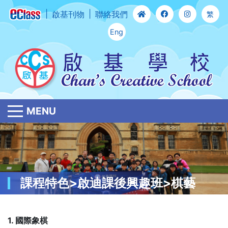
啟基刊物
聯絡我們
繁
Eng
MENU
課程特色>啟迪課後興趣班>棋藝
1. 國際象棋