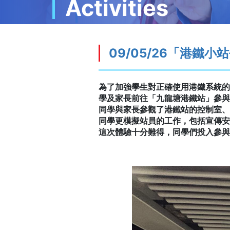
Activities
09/05/26「港鐵小
為了加強學生對正確使用港鐵系統的
學及家長前往「九龍塘港鐵站」參與
同學與家長參觀了港鐵站的控制室、
同學更模擬站員的工作，包括宣傳安
這次體驗十分難得，同學們投入參與