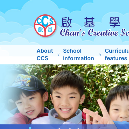
About
School
Curricul
CCS
information
features