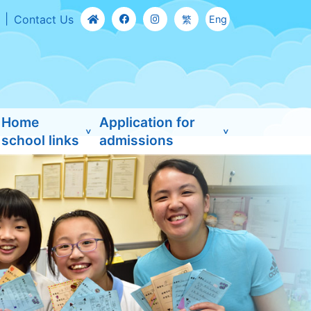
Contact Us
繁
Eng
Home
Application for
school links
admissions