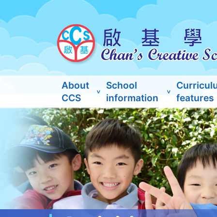
About
School
Curricul
CCS
information
features