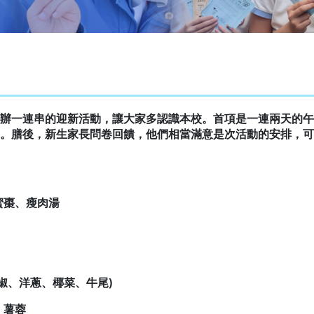
辦一連串的迎新活動，讓大家多認識本校。首項是一連兩天的午
。膳後，新生家長問卷回饋，他們相當滿意是次活動的安排，可
蜜棗、瘦肉湯
青椒、洋蔥、椰菜、牛尾)
、薯蓉