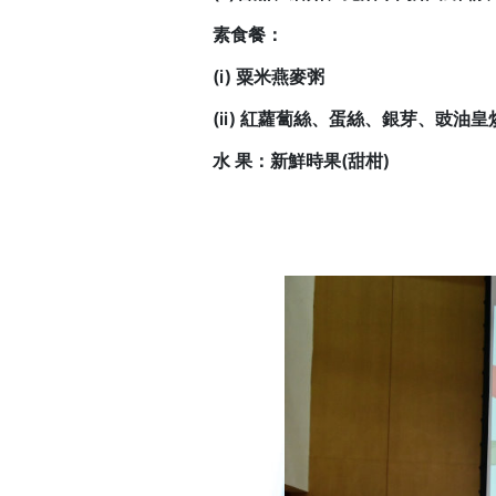
素食餐：
(i) 粟米燕麥粥
(ii) 紅蘿蔔絲、蛋絲、銀芽、豉油
水 果：新鮮時果(甜柑)