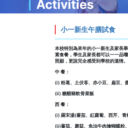
Activities
小一新生午膳試食
本校特別為來年的小一新生及家長舉
素食餐，學生及家長都可以一一品嚐
照顧，更說完全感受到學校的溫情。
中 餐：
(i) 粉葛、土伏苓、赤小豆、扁豆、
(ii) 糖醋豬軟骨菜飯
西 餐：
(i) 羅宋湯(蕃茄、紅蘿蔔、西芹、
(ii)蕃茄、磨菇、免治牛肉燴蝴蝶粉