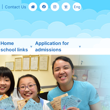
Contact Us
繁
Eng
Home
Application for
school links
admissions