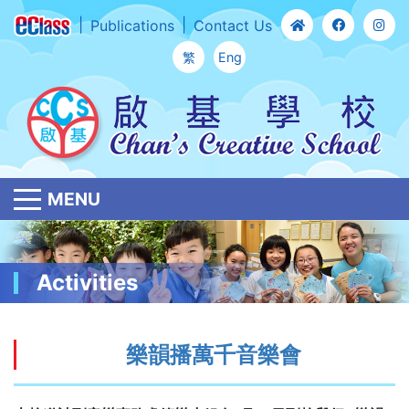
Publications
Contact Us
繁
Eng
MENU
Activities
樂韻播萬千音樂會