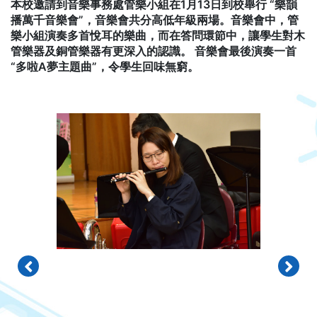
本校邀請到音樂事務處管樂小組在1月13日到校舉行 “樂韻
播萬千音樂會”，音樂會共分高低年級兩場。音樂會中，管
樂小組演奏多首悅耳的樂曲，而在答問環節中，讓學生對木
管樂器及銅管樂器有更深入的認識。 音樂會最後演奏一首
“多啦A夢主題曲”，令學生回味無窮。