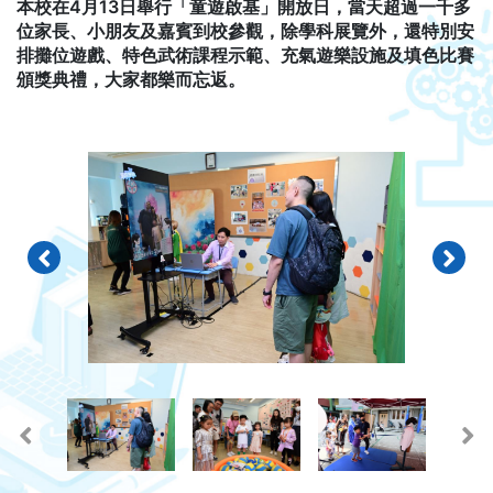
本校在4月13日舉行「童遊啟基」開放日，當天超過一千多
位家長、小朋友及嘉賓到校參觀，除學科展覽外，還特別安
排攤位遊戲、特色武術課程示範、充氣遊樂設施及填色比賽
頒獎典禮，大家都樂而忘返。