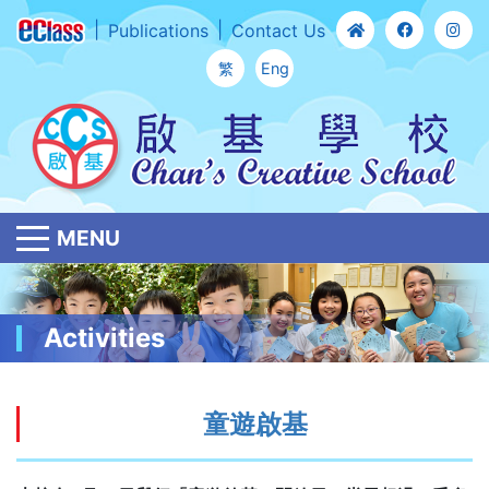
Publications
Contact Us
繁
Eng
MENU
Activities
童遊啟基