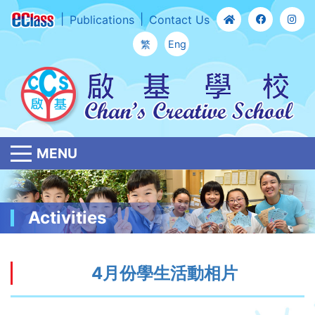
Publications
Contact Us
繁
Eng
MENU
Activities
4月份學生活動相片