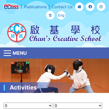
Publications
Contact Us
繁
Eng
MENU
Activities