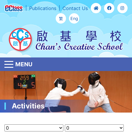
Publications
Contact Us
繁
Eng
MENU
Activities