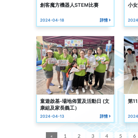
創客魔方機器人STEM比賽
小女
2024-04-18
詳情
2024
童遊啟基-場地佈置及活動日 (文
第1
康組及家長義工）
2024-04-13
詳情
2024
«
1
2
3
4
5
6