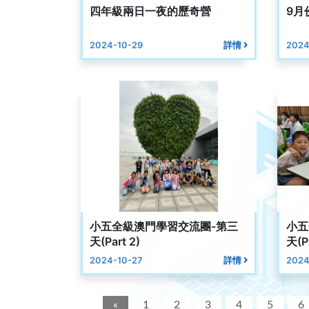
四年級兩日一夜的歷奇營
9月
2024-10-29
詳情
2024
小五全級澳門學習交流團-第三
小五
天(Part 2)
天(Pa
2024-10-27
詳情
2024
«
1
2
3
4
5
6