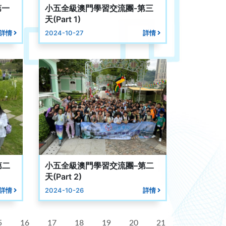
第一
小五全級澳門學習交流團-第三
天(Part 1)
詳情
2024-10-27
詳情
第二
小五全級澳門學習交流團–第二
天(Part 2)
詳情
2024-10-26
詳情
5
16
17
18
19
20
21