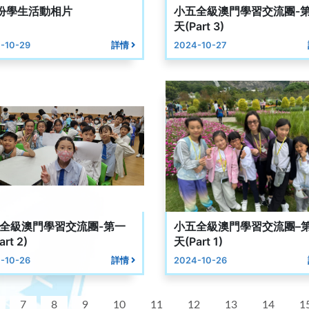
份學生活動相片
小五全級澳門學習交流團-
天(Part 3)
-10-29
詳情
2024-10-27
全級澳門學習交流團-第一
小五全級澳門學習交流團–
rt 2)
天(Part 1)
-10-26
詳情
2024-10-26
7
8
9
10
11
12
13
14
1