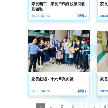
家長義工 - 家長日環保校服回收
家長
及領取
2023-07-13
詳情
2023
家長獻唱 - 小六畢業典禮
家長
2023-06-29
詳情
2023
«
1
2
3
4
5
6