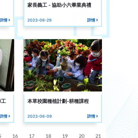
家長義工 - 協助小六畢業典禮
詳情
2023-06-29
詳情
師工
本草校園種植計劃-耕種課程
詳情
2023-06-09
詳情
5
16
17
18
19
20
21