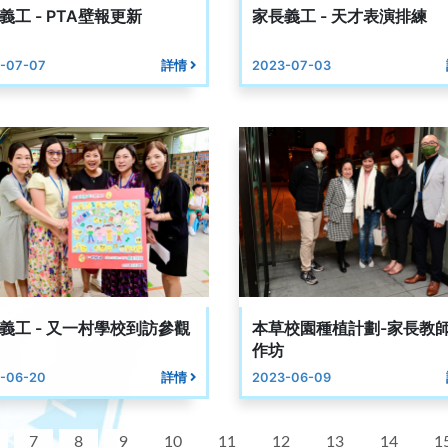
義工 - PTA壁報更新
家長義工 - 天才表演排練
-07-07
詳情
2023-07-03
義工 - 又一村學校到訪參觀
本草校園種植計劃-家長教
作坊
-06-20
詳情
2023-06-09
7
8
9
10
11
12
13
14
1