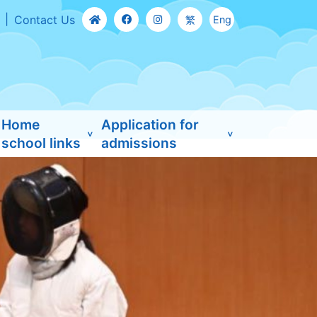
Contact Us
繁
Eng
Home
Application for
school links
admissions