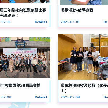
屆三年級校內班際劍擊比賽
暑期活動-數學遊蹤
完滿結束！
-07-16
Details
2025-07-16
De
週年校慶暨第26屆畢業禮
環保校服回收及領取（家長
工）
-07-08
Details
2025-07-04
De