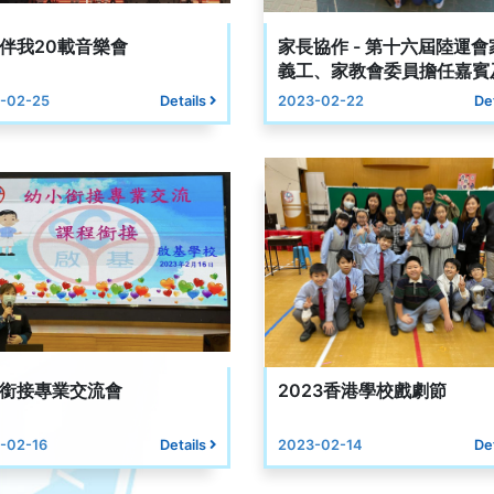
伴我20載音樂會
家長協作 - 第十六屆陸運會
義工、家教會委員擔任嘉賓
工
-02-25
Details
2023-02-22
De
銜接專業交流會
2023香港學校戲劇節
-02-16
Details
2023-02-14
De