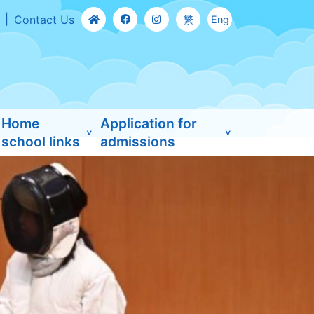
Contact Us
繁
Eng
Home
Application for
school links
admissions